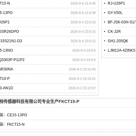
T15-N
RJ-U26P1
2026-8-6 21:0:45
5-13PO
GY-V50L
2026-8-6 21:0:38
U26P1
BF-JSK-03H-S1/
2026-8-4 23:9:19
5SR26DPO
CK-J2R
2026-8-4 23:9:15
-33S21N1-D3
GH1-205QK
2026-8-4 23:9:12
5-13NO
LJM12A-4Z/NKS
2026-8-4 23:9:9
Q3303P-P11P2
2026-8-4 23:9:6
GR30NA
2026-8-2 23:13:45
T10-P
2026-8-2 23:13:41
0-AN1D
2026-8-2 23:13:37
特传感器科技有限公司专业生产FKCT15-P
篇：
CE15-13PO
篇：
FKCT15-N