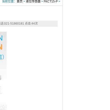
当前位置：
首页
>
液位传感器
>
FKCT15-P
>
:021-51860181
点击:
44
次