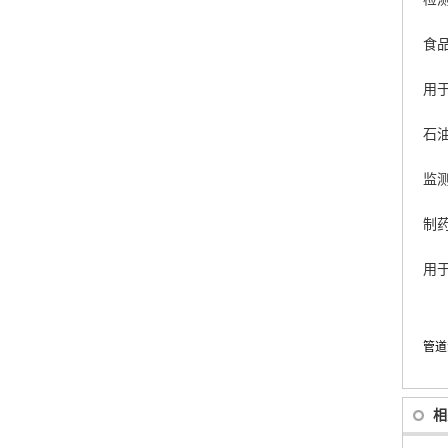
食
用
石
监
制
用
管道
相