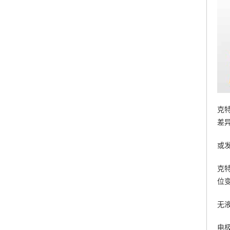
克
差
或
克
位
无
电