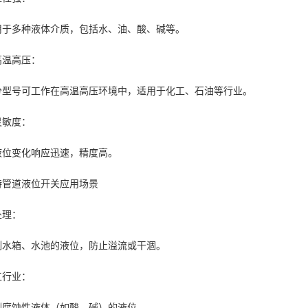
用于多种液体介质，包括水、油、酸、碱等。
高温高压：
分型号可工作在高温高压环境中，适用于化工、石油等行业。
灵敏度：
液位变化响应迅速，精度高。
特管道液位开关应用场景
处理：
制水箱、水池的液位，防止溢流或干涸。
工行业：
测腐蚀性液体（如酸、碱）的液位。