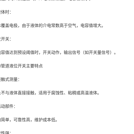
液体时：
体覆盖电极，由于液体的介电常数高于空气，电容值增大。
发开关：
电容值达到预设阈值时，开关动作，输出信号（如开关量信号）。
特管道液位开关主要特点
接触式测量：
头不与液体直接接触，适用于腐蚀性、粘稠或高温液体。
活动部件：
构简单，可靠性高，维护成本低。
应性强：