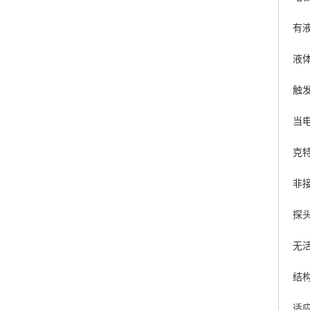
有
液
触
当
克
非
探
无
结
适