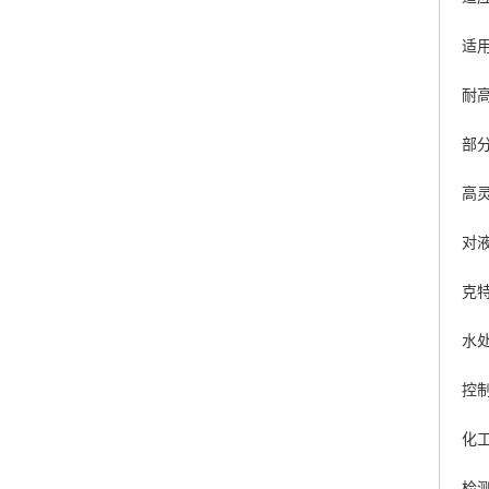
适
耐
部
高
对
克
水
控
化
检