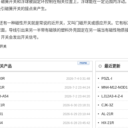
，磁簧开关和浮球被固定环控制在相关位置上，浮球能在一定范围内浮动
吸引磁簧开关的接点来产生。
、还有一种磁性开关就是常说的近开关，又叫门磁开关或感应开关。它有标
里面，导线引出来另一半带有磁铁的塑料外壳固定在另一端当有磁性物质接
，开关会发出开关信号。
开关
关产品
最近更新
20R
PSZL-I
2026-7-4 0:31:48
21R
MN4-M12-NOD1
2026-7-2 23:44:24
D-A54
LJ12A3-4-Z-4
2026-7-2 23:44:20
21R
CJK-3Z
2026-6-30 23:18:31
01
AL-21R
2026-6-29 23:10:44
54
HX-21R
2026-6-28 23:45:42