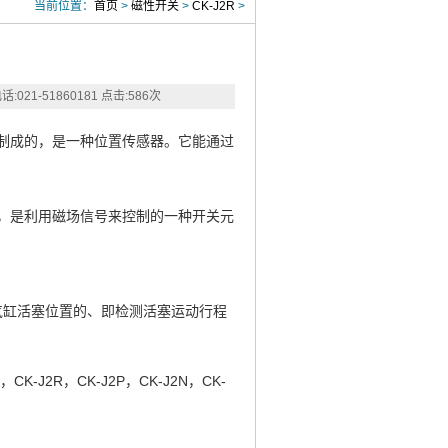
当前位置：
首页
>
磁性开关
>
CK-J2R
>
:021-51860181
点击:
586
次
艺制成的，是一种位置传感器。它能通过
同，是利用磁场信号来控制的一种开关元
气缸活塞位置的、即检测活塞运动行程
，CK-J2R，CK-J2P，CK-J2N，CK-