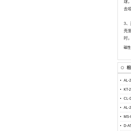
球
去
3
壳
时
磁性
相
AL-
KT-
CL-
AL-
MS-
D-A