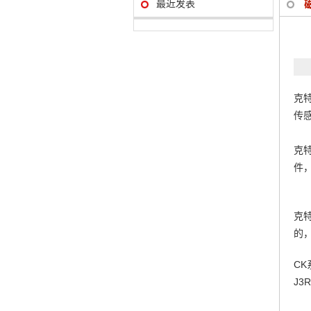
最近发表
克
传
克
件
克
的
CK
J3