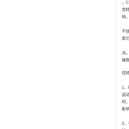
，C
克
响
干
其
点
械
克
1
运
时
影
2