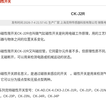
磁性开关
CK-J2R
发布时间:
2026-7-4 21:57:41
生产厂家:上海克特传感器科技有限公司
销售电话
特磁性限开关CK-J2R也叫做气缸磁性开关是利用电磁工作原理，用的工
感器与物体之间的位置关系变化。
特磁性限开关CK-J2R又叫磁控管，它同霍尔元件差不多，但原理性质不
，无磁断开，可以用来检测电路或机械运动的状态。
特磁性开关顾名思义，是通过磁铁来感应的开关 。磁性开关是用来检测
，它可以分为接点型和无接点型两种。
系列克特磁性开关型号：CK-AD,CK-4,CK3-J,CK-J1R，CK-J1P，CK-J1N
R，CK-J3P，CK-J3N，CK-J4R，CK-J4P