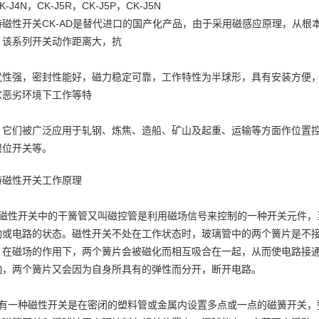
K-J4N，CK-J5R，CK-J5P，CK-J5N
特磁性开关CK-AD是替代进口的国产化产品，由于采用磁感应原理，从根
，该系列开关动作距离大，抗
扰性强，密封性能好，磁力稳定可靠，工作特性为半球形，具有安装方便
它恶劣环境下工作等特
。它们被广泛应用于轧钢、炼焦、造船、矿山及起重、运输等方面作位置
限位开关等。
特磁性开关工作原理
、磁性开关中的干簧管又叫磁控管是利用磁场信号来控制的一种开关元件，
动或电路的状态。磁性开关不处在工作状态时，玻璃管中的两个簧片是不
，在磁场的作用下，两个簧片会被磁化而相互吸合在一起，从而使电路接
响，两个簧片又会因为自身所具有的弹性而分开，断开电路。
、有一种磁性开关是在密闭的塑料管或金属内设置多点或一点的磁簧开关，