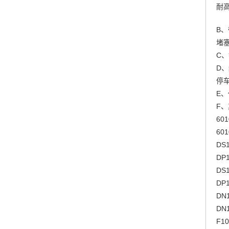
耐
B
堵
C
D
停
E
F、
601
601
DS1
DP1
DS1
DP1
DN1
DN1
F10