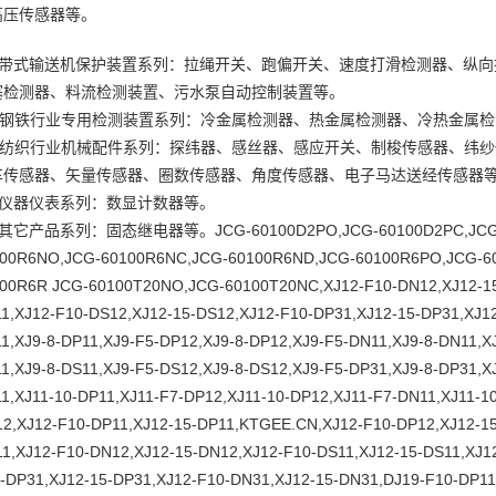
高压传感器等。
、带式输送机保护装置系列：拉绳开关、跑偏开关、速度打滑检测器、纵向
塞检测器、料流检测装置、污水泵自动控制装置等。
、钢铁行业专用检测装置系列：冷金属检测器、热金属检测器、冷热金属检
、纺织行业机械配件系列：探纬器、感丝器、感应开关、制梭传感器、纬
车传感器、矢量传感器、圈数传感器、角度传感器、电子马达送经传感器
、仪器仪表系列：数显计数器等。
其它产品系列：固态继电器等。JCG-60100D2PO,JCG-60100D2PC,JCG-60
00R6NO,JCG-60100R6NC,JCG-60100R6ND,JCG-60100R6PO,JCG-6
00R6R JCG-60100T20NO,JCG-60100T20NC,XJ12-F10-DN12,XJ12-15
1,XJ12-F10-DS12,XJ12-15-DS12,XJ12-F10-DP31,XJ12-15-DP31,XJ1
1,XJ9-8-DP11,XJ9-F5-DP12,XJ9-8-DP12,XJ9-F5-DN11,XJ9-8-DN11,X
1,XJ9-8-DS11,XJ9-F5-DS12,XJ9-8-DS12,XJ9-F5-DP31,XJ9-8-DP31,X
1,XJ11-10-DP11,XJ11-F7-DP12,XJ11-10-DP12,XJ11-F7-DN11,XJ11-1
2,XJ12-F10-DP11,XJ12-15-DP11,KTGEE.CN,XJ12-F10-DP12,XJ12-15
1,XJ12-F10-DN12,XJ12-15-DN12,XJ12-F10-DS11,XJ12-15-DS11,XJ1
-DP31,XJ12-15-DP31,XJ12-F10-DN31,XJ12-15-DN31,DJ19-F10-DP11