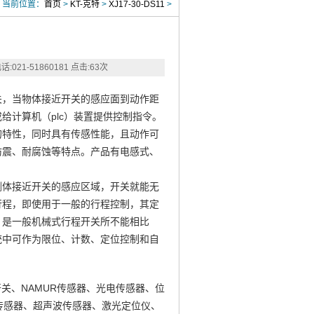
当前位置：
首页
>
KT-克特
>
XJ17-30-DS11
>
:021-51860181
点击:
63
次
关，当物体接近开关的感应面到动作距
给计算机（plc）装置提供控制指令。
的特性，同时具有传感性能，且动作可
防震、耐腐蚀等特点。产品有电感式、
测体接近开关的感应区域，开关就能无
行程，即使用于一般的行程控制，其定
，是一般机械式行程开关所不能相比
统中可作为限位、计数、定位控制和自
关、NAMUR传感器、光电传感器、位
传感器、超声波传感器、激光定位仪、