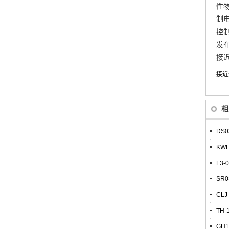
性物
制电
控
发布
接
接近
相
DS0
KWE
L3-
SR0
CLJ
TH-
GH1