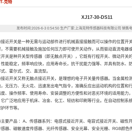
KT-克特
XJ17-30-DS11
发布时间:
2026-6-3 0:54:50
生产厂家:上海克特传感器科技有限公司
销售电话
特接近开关是一种无需与运动部件进行机械直接接触而可以操作的位置开
时，不需要机械接触及施加任何压力即可使开关动作，从而驱动直流电器或
近开关是种开关型传感器（即无触点开关），它既有行程开关、微动开关
，性能稳定，频率响应快，应用寿命长，抗干扰能力强等、并具有防水、
容式、霍尔式、交、直流型。
特接近开关又称无触点接近开关，是理想的电子开关量传感器。当金属检
触，无压力、无火花、迅速发出电气指令，准确反应出运动机构的位置和
精度、操作频率、使用寿命、安装调整的方便性和对恶劣环境的适用能力
。它广泛地应用于机床、冶金、化工、轻纺和印刷等行业。在自动控制系
保护环节等。
特主要产品∶ A、传感器系列：电感式接近开关、电容式接近开关、磁性开
传感器、磁敏速度传感器、光纤传感器、安全光幕、安全光栅、RGB颜色