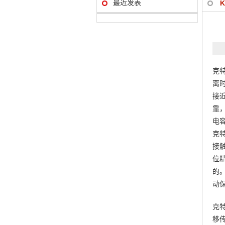
最近发表
克
离
接
靠
电
克
接
位
的
动
克
移