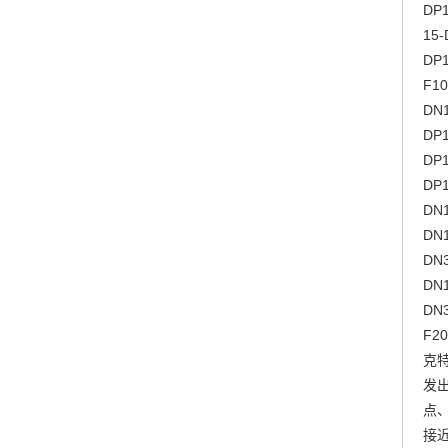
DP1
15-
DP1
F10
DN1
DP1
DP1
DP1
DN1
DN1
DN3
DN1
DN3
F20
克
发
点
接