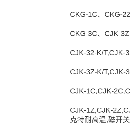
CKG-1C、CKG-2
CKG-3C、CJK-3Z-K
CJK-32-K/T,CJK-3
CJK-3Z-K/T,CJK-3
CJK-1C,CJK-2C,C
CJK-1Z,CJK-2Z,C
克特耐高温,磁开关