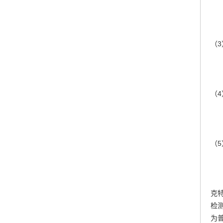
（
（
（
克
检
为