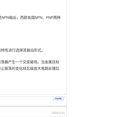
NPN输出，西欧各国NPN、PNP两种
，
的特性进行选择其输出形式。
振荡器产生一个交变磁场。当金属目标
停止振荡的变化经后级放大电路处理后
2026-3-13