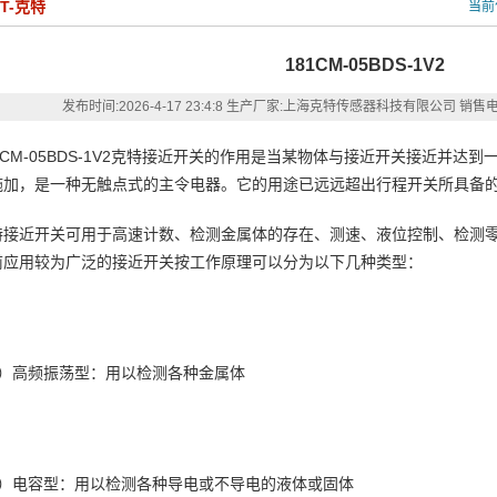
KT-克特
当前
181CM-05BDS-1V2
发布时间:
2026-4-17 23:4:8
生产厂家:上海克特传感器科技有限公司
销售电话
1CM-05BDS-1V2克特接近开关的作用是当某物体与接近开关接近并
施加，是一种无触点式的主令电器。它的用途已远远超出行程开关所具备
特接近开关可用于高速计数、检测金属体的存在、测速、液位控制、检测
前应用较为广泛的接近开关按工作原理可以分为以下几种类型：
1）高频振荡型：用以检测各种金属体
2）电容型：用以检测各种导电或不导电的液体或固体