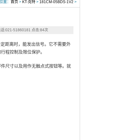
位置：
首页
>
KT-克特
>
181CM-05BDS-1V2
>
:021-51860181
点击:
84
次
达到一定距离时，能发出信号。它不需要外
的行程控制及限位保护。
零件尺寸以及用作无触点式按钮等。就