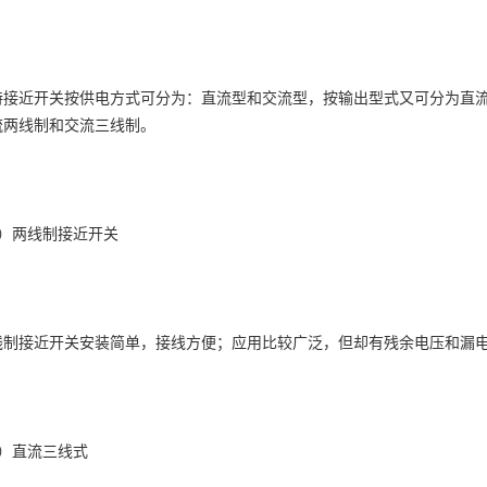
特接近开关按供电方式可分为：直流型和交流型，按输出型式又可分为直
流两线制和交流三线制。
1）两线制接近开关
线制接近开关安装简单，接线方便；应用比较广泛，但却有残余电压和漏
2）直流三线式