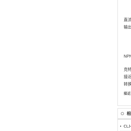
直
输
N
克
接
转
接近
相
CLJ