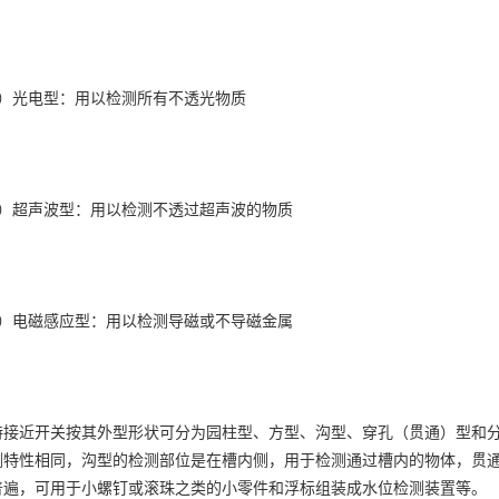
3）光电型：用以检测所有不透光物质
4）超声波型：用以检测不透过超声波的物质
5）电磁感应型：用以检测导磁或不导磁金属
特接近开关按其外型形状可分为园柱型、方型、沟型、穿孔（贯通）型和
测特性相同，沟型的检测部位是在槽内侧，用于检测通过槽内的物体，贯
普遍，可用于小螺钉或滚珠之类的小零件和浮标组装成水位检测装置等。