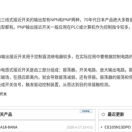
流三线式接近开关的输出型有NPN和PNP两种，70年代日本产品绝大多数是
出型都有。PNP输出接近开关一般应用在PLC或计算机作为控制指令较多
PN输出接近开关用于控制直流继电器较多，在实际应用中要根据控制电路
特电感式接近开关是由三部分组成：振荡器，开关电路、放大输出电路。
近磁场，在感应距离内，就会导致振荡减弱，还有停振。振荡器的振荡和
换成开关信号，触发驱动控制装置，从而达到目的非接触检测。
开关
关产品
最近更新
-A18-8ANA
CE10SN13DPO
2026-4-17 23:4:11