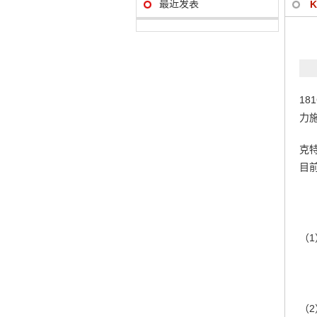
最近发表
18
力
克
目
（
（