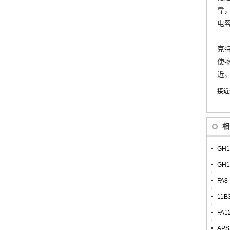
靠
电
克
使
近
接近
相
GH1
GH1
FA8
11B
FA1
APS