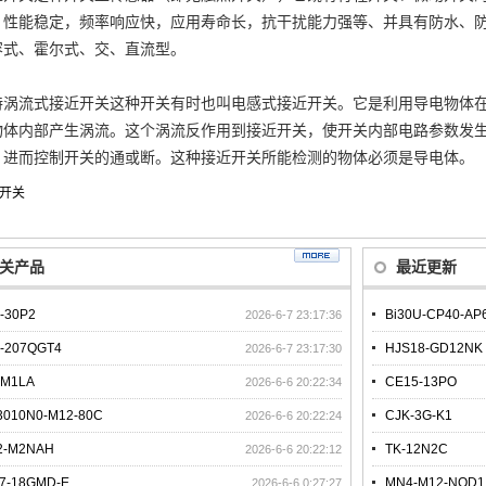
，性能稳定，频率响应快，应用寿命长，抗干扰能力强等、并具有防水、
容式、霍尔式、交、直流型。
特涡流式接近开关这种开关有时也叫电感式接近开关。它是利用导电物体
物体内部产生涡流。这个涡流反作用到接近开关，使开关内部电路参数发
，进而控制开关的通或断。这种接近开关所能检测的物体必须是导电体。
开关
关产品
最近更新
-30P2
Bi30U-CP40-AP
2026-6-7 23:17:36
-207QGT4
HJS18-GD12NK
2026-6-7 23:17:30
-M1LA
CE15-13PO
2026-6-6 20:22:34
3010N0-M12-80C
CJK-3G-K1
2026-6-6 20:22:24
2-M2NAH
TK-12N2C
2026-6-6 20:22:12
7-18GMD-E
MN4-M12-NOD1
2026-6-6 0:27:27