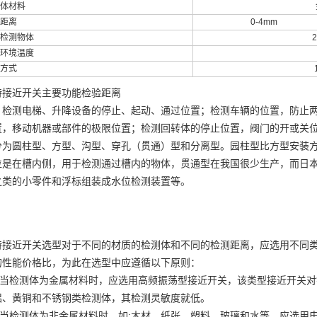
体材料
距离
0-4mm
检测物体
环境温度
方式
特接近开关主要功能检验距离
测电梯、升降设备的停止、起动、通过位置；检测车辆的位置，防止两
置，移动机器或部件的极限位置；检测回转体的停止位置，阀门的开或关位
分为圆柱型、方型、沟型、穿孔（贯通）型和分离型。园柱型比方型安装
位是在槽内侧，用于检测通过槽内的物体，贯通型在我国很少生产，而日
之类的小零件和浮标组装成水位检测装置等。
特接近开关选型对于不同的材质的检测体和不同的检测距离，应选用不同
的性能价格比，为此在选型中应遵循以下原则：
.1.当检测体为金属材料时，应选用高频振荡型接近开关，该类型接近开关对
铝、黄铜和不锈钢类检测体，其检测灵敏度就低。
.2.当检测体为非金属材料时，如;木材、纸张、塑料、玻璃和水等，应选用