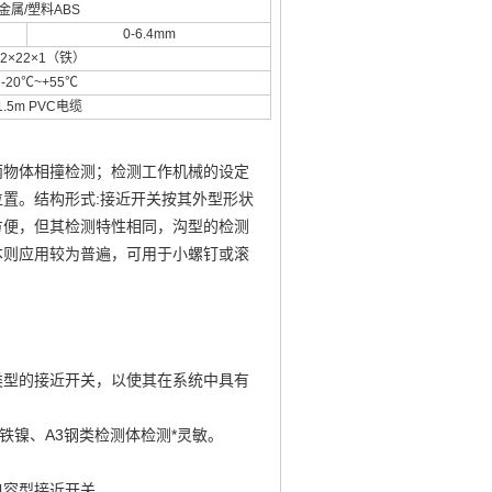
金属/塑料ABS
0-6.4mm
22×22×1（铁）
-20℃~+55℃
1.5m PVC电缆
物体相撞检测；检测工作机械的设定
置。结构形式:接近开关按其外型形状
方便，但其检测特性相同，沟型的检测
本则应用较为普遍，可用于小螺钉或滚
类型的接近开关，以使其在系统中具有
铁镍、A3钢类检测体检测*灵敏。
电容型接近开关。