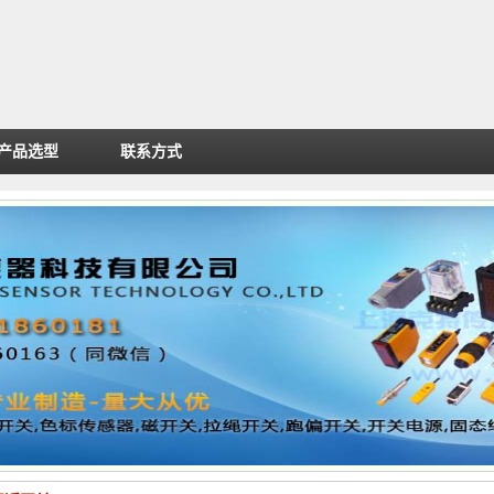
产品选型
联系方式