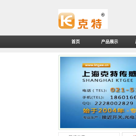
首页
产品展示