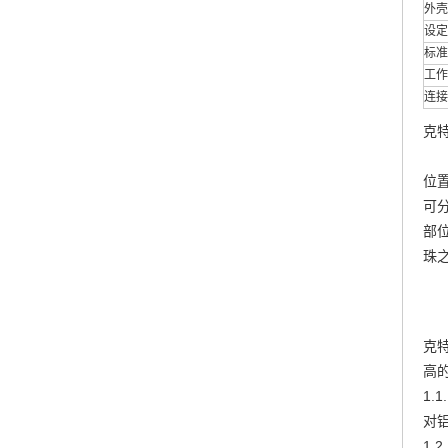
外壳
设定
标准
工作
连接
克
检
位
可
部
珠
克
高
1
对
1