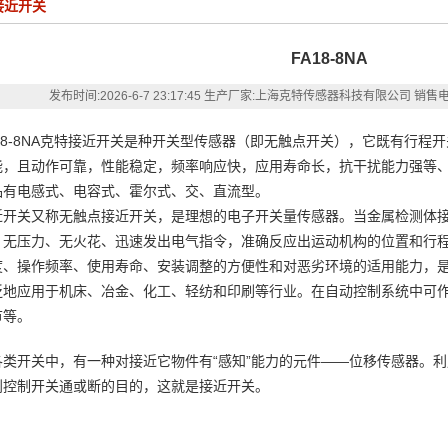
接近开关
FA18-8NA
发布时间:
2026-6-7 23:17:45
生产厂家:上海克特传感器科技有限公司
销售电话
A18-8NA克特接近开关是种开关型传感器（即无触点开关），它既有行程
能，且动作可靠，性能稳定，频率响应快，应用寿命长，抗干扰能力强等
品有电感式、电容式、霍尔式、交、直流型。
近开关又称无触点接近开关，是理想的电子开关量传感器。当金属检测体
，无压力、无火花、迅速发出电气指令，准确反应出运动机构的位置和行
度、操作频率、使用寿命、安装调整的方便性和对恶劣环境的适用能力，
泛地应用于机床、冶金、化工、轻纺和印刷等行业。在自动控制系统中可
节等。
各类开关中，有一种对接近它物件有“感知”能力的元件——位移传感器。
到控制开关通或断的目的，这就是接近开关。