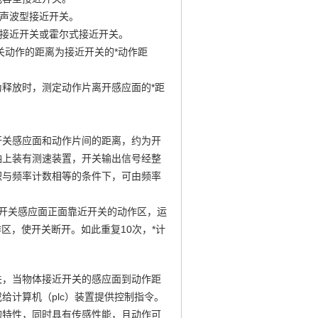
超声波型接近开关。
性接近开关或霍尔式接近开关。
开关动作的距离为接近开关的*动作距
为释放时，测定动作片离开感应面的*距
整开关感应面和动作片间的距离，约为开
轴上装有测速装置，开关输出信号经整
积与频率计数相等的条件下，可由频率
，从开关感应面正面靠近开关的动作区，运
作区，使开关断开。如此重复10次，*计
关，当物体接近开关的感应面到动作距
给计算机（plc）装置提供控制指令。
的特性，同时具有传感性能，且动作可