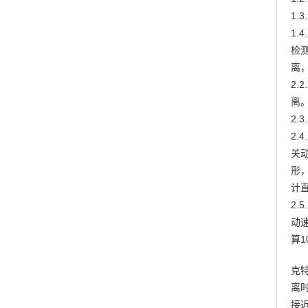
1
1
检
离
2
离
2.
2
关
形
计
2
动
算
克
离
接