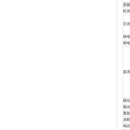
安装
检测
交流A
继电
继电
直流
输出
输出
重复
消耗
响应