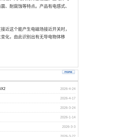
防震、耐腐蚀等特点。产品有电感式、
在接近这个能产生电磁场接近开关时，
生变化，由此识别出有无导电物体移
6X2
2026-4-24
2026-4-17
2026-3-24
2026-1-14
2026-3-3
2026-3-22