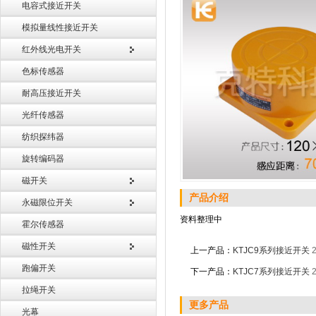
电容式接近开关
模拟量线性接近开关
红外线光电开关
色标传感器
耐高压接近开关
光纤传感器
纺织探纬器
旋转编码器
磁开关
产品介绍
永磁限位开关
资料整理中
霍尔传感器
磁性开关
上一产品：
KTJC9系列接近开关
跑偏开关
下一产品：
KTJC7系列接近开关
拉绳开关
更多产品
光幕